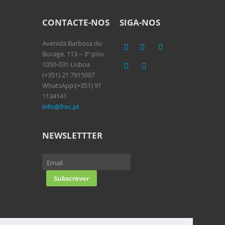
CONTACTE-NOS
SIGA-NOS
Avenida Barbosa du
Bocage, 113 – 3º piso
1050-031 Lisboa
(+351) 21 7915007
WhatsApp:(+351) 91
1134141
info@froc.pt
NEWSLETTTER