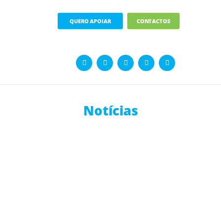
QUERO APOIAR
CONTACTOS
Notícias
Oncologia Pediátrica: um tabu?
20 Outubro, 2011
1065
Artigo de opinião sobre a temática da...