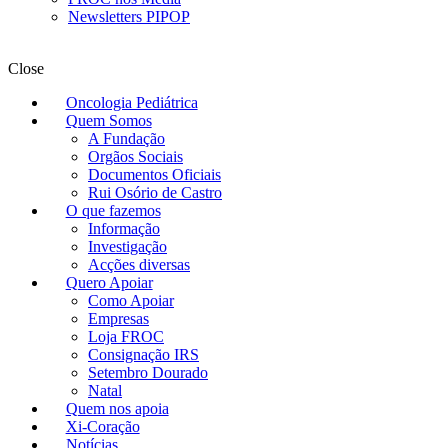
Newsletters PIPOP
Close
Oncologia Pediátrica
Quem Somos
A Fundação
Orgãos Sociais
Documentos Oficiais
Rui Osório de Castro
O que fazemos
Informação
Investigação
Acções diversas
Quero Apoiar
Como Apoiar
Empresas
Loja FROC
Consignação IRS
Setembro Dourado
Natal
Quem nos apoia
Xi-Coração
Notícias