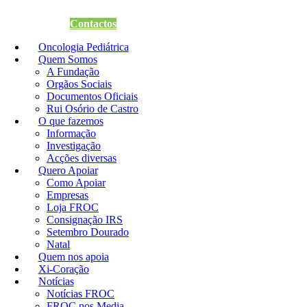
Quero Apoiar
Contactos
Oncologia Pediátrica
Quem Somos
A Fundação
Orgãos Sociais
Documentos Oficiais
Rui Osório de Castro
O que fazemos
Informação
Investigação
Acções diversas
Quero Apoiar
Como Apoiar
Empresas
Loja FROC
Consignação IRS
Setembro Dourado
Natal
Quem nos apoia
Xi-Coração
Notícias
Notícias FROC
FROC nos Media