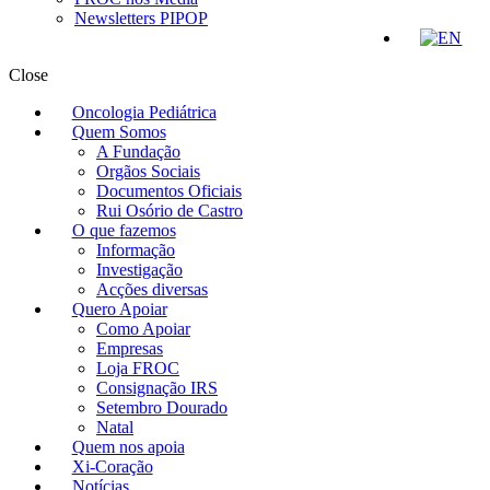
Newsletters PIPOP
Close
Oncologia Pediátrica
Quem Somos
A Fundação
Orgãos Sociais
Documentos Oficiais
Rui Osório de Castro
O que fazemos
Informação
Investigação
Acções diversas
Quero Apoiar
Como Apoiar
Empresas
Loja FROC
Consignação IRS
Setembro Dourado
Natal
Quem nos apoia
Xi-Coração
Notícias