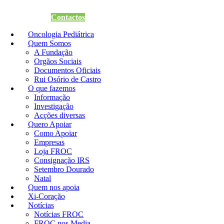
Quero Apoiar
Contactos
Oncologia Pediátrica
Quem Somos
A Fundação
Orgãos Sociais
Documentos Oficiais
Rui Osório de Castro
O que fazemos
Informação
Investigação
Acções diversas
Quero Apoiar
Como Apoiar
Empresas
Loja FROC
Consignação IRS
Setembro Dourado
Natal
Quem nos apoia
Xi-Coração
Notícias
Notícias FROC
FROC nos Media