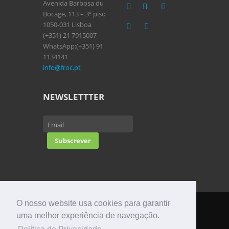
Avenida Barbosa du
Bocage, 113 – 3º piso
1050-031 Lisboa
(+351) 21 7915007
WhatsApp:(+351) 91
1134141
info@froc.pt
NEWSLETTTER
O nosso website usa cookies para garantir
uma melhor experiência de navegação.
Copyright © Fundação Rui Osório e