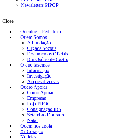
Newsletters PIPOP
Close
Oncologia Pediátrica
Quem Somos
A Fundação
Orgãos Sociais
Documentos Oficiais
Rui Osório de Castro
O que fazemos
Informação
Investigação
Acções diversas
Quero Apoiar
Como Apoiar
Empresas
Loja FROC
Consignação IRS
Setembro Dourado
Natal
Quem nos apoia
Xi-Coração
Notícias