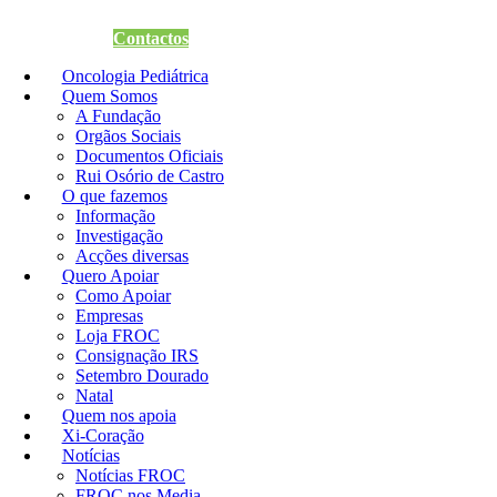
Quero Apoiar
Contactos
Oncologia Pediátrica
Quem Somos
A Fundação
Orgãos Sociais
Documentos Oficiais
Rui Osório de Castro
O que fazemos
Informação
Investigação
Acções diversas
Quero Apoiar
Como Apoiar
Empresas
Loja FROC
Consignação IRS
Setembro Dourado
Natal
Quem nos apoia
Xi-Coração
Notícias
Notícias FROC
FROC nos Media