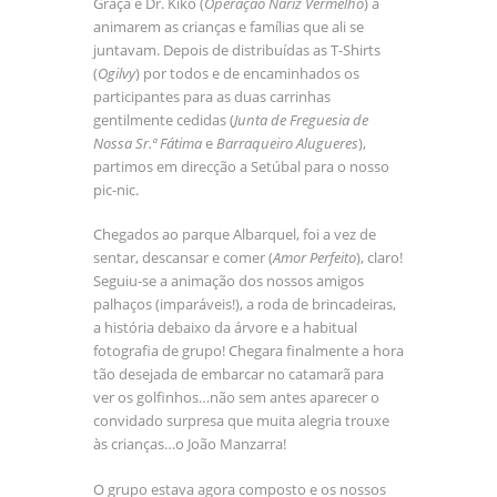
Graça e Dr. Kiko (
Operação Nariz Vermelho
) a
animarem as crianças e famílias que ali se
juntavam. Depois de distribuídas as T-Shirts
(
Ogilvy
) por todos e de encaminhados os
participantes para as duas carrinhas
gentilmente cedidas (
Junta de Freguesia de
Nossa Sr.ª Fátima
e
Barraqueiro Alugueres
),
partimos em direcção a Setúbal para o nosso
pic-nic.
Chegados ao parque Albarquel, foi a vez de
sentar, descansar e comer (
Amor Perfeito
), claro!
Seguiu-se a animação dos nossos amigos
palhaços (imparáveis!), a roda de brincadeiras,
a história debaixo da árvore e a habitual
fotografia de grupo! Chegara finalmente a hora
tão desejada de embarcar no catamarã para
ver os golfinhos…não sem antes aparecer o
convidado surpresa que muita alegria trouxe
às crianças…o João Manzarra!
O grupo estava agora composto e os nossos