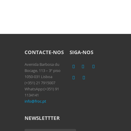
CONTACTE-NOS
SIGA-NOS
Avenida Barbosa du
Bocage, 113 – 3º piso
1050-031 Lisboa
(+351) 21 7915007
WhatsApp:(+351) 91
1134141
info@froc.pt
NEWSLETTTER