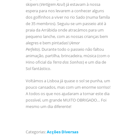
skipers (
Vertigem Azul
) já estavam à nossa
espera para nos levarem a conhecer alguns
dos golfinhos a viver no rio Sado (numa famíla
de 35 membros). Seguiu-se um passeio até à
praia da Arrábida onde atracámos para um
pequeno lanche, com as nossas crianças bem
alegres e bem pintadas! (
Amor
Perfeito
). Durante todo o passeio não faltou
animação, partilha, brincadeira, música (com o
Hino oficial da
Terra dos Sonhos
) e um dia de
Sol fantástico.
Voltámos a Lisboa já quase o sol se punha, um
pouco cansados, mas com um enorme sorriso!
A todos os que nos ajudaram a tornar este dia
possível, um grande MUITO OBRIGADO… Foi
mesmo um dia diferente!
Categorias:
Acções Diversas