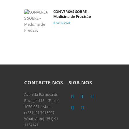
CONVERSAS SOBRE –
Medicina de Precisão
4 Abril, 2025
CONTACTE-NOS
SIGA-NOS
Avenida Barbosa du
Bocage, 113 – 3º piso
1050-031 Lisboa
(+351) 21 7915007
WhatsApp:(+351) 91
1134141