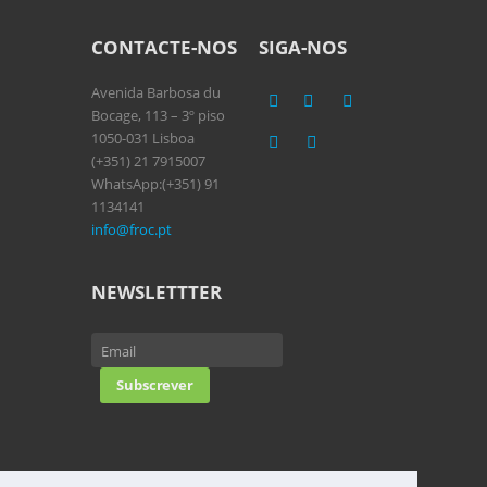
CONTACTE-NOS
SIGA-NOS
Avenida Barbosa du
Bocage, 113 – 3º piso
1050-031 Lisboa
(+351) 21 7915007
WhatsApp:(+351) 91
1134141
info@froc.pt
NEWSLETTTER