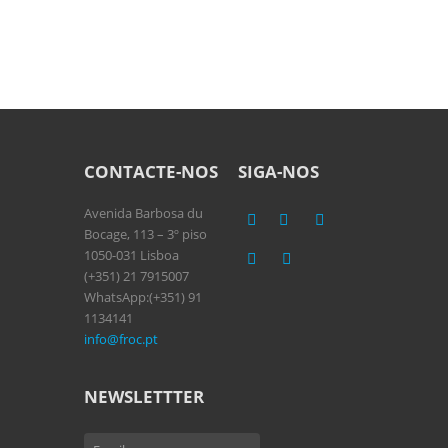
CONTACTE-NOS
SIGA-NOS
Avenida Barbosa du
Bocage, 113 – 3º piso
1050-031 Lisboa
(+351) 21 7915007
WhatsApp:(+351) 91
1134141
info@froc.pt
NEWSLETTTER