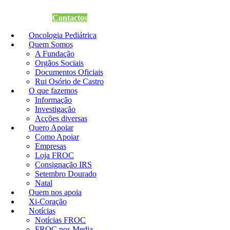
Quero Apoiar
Contactos
Oncologia Pediátrica
Quem Somos
A Fundação
Orgãos Sociais
Documentos Oficiais
Rui Osório de Castro
O que fazemos
Informação
Investigação
Acções diversas
Quero Apoiar
Como Apoiar
Empresas
Loja FROC
Consignação IRS
Setembro Dourado
Natal
Quem nos apoia
Xi-Coração
Notícias
Notícias FROC
FROC nos Media