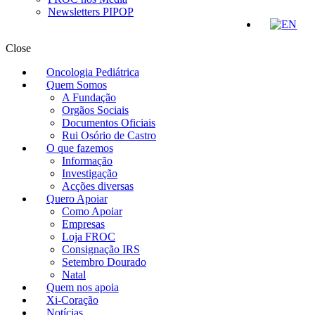
Newsletters PIPOP
Close
Oncologia Pediátrica
Quem Somos
A Fundação
Orgãos Sociais
Documentos Oficiais
Rui Osório de Castro
O que fazemos
Informação
Investigação
Acções diversas
Quero Apoiar
Como Apoiar
Empresas
Loja FROC
Consignação IRS
Setembro Dourado
Natal
Quem nos apoia
Xi-Coração
Notícias