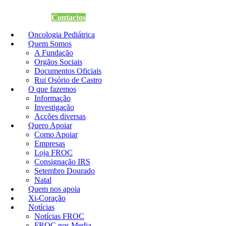
Quero Apoiar
Contactos
Oncologia Pediátrica
Quem Somos
A Fundação
Orgãos Sociais
Documentos Oficiais
Rui Osório de Castro
O que fazemos
Informação
Investigação
Acções diversas
Quero Apoiar
Como Apoiar
Empresas
Loja FROC
Consignação IRS
Setembro Dourado
Natal
Quem nos apoia
Xi-Coração
Notícias
Notícias FROC
FROC nos Media