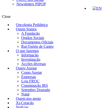
Newsletters PIPOP
Close
Oncologia Pediátrica
Quem Somos
A Fundação
Orgãos Sociais
Documentos Oficiais
Rui Osório de Castro
O que fazemos
Informação
Investigação
Acções diversas
Quero Apoiar
Como Apoiar
Empresas
Loja FROC
Consignação IRS
Setembro Dourado
Natal
Quem nos apoia
Xi-Coração
Notícias