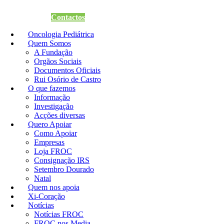
Quero Apoiar
Contactos
Oncologia Pediátrica
Quem Somos
A Fundação
Orgãos Sociais
Documentos Oficiais
Rui Osório de Castro
O que fazemos
Informação
Investigação
Acções diversas
Quero Apoiar
Como Apoiar
Empresas
Loja FROC
Consignação IRS
Setembro Dourado
Natal
Quem nos apoia
Xi-Coração
Notícias
Notícias FROC
FROC nos Media