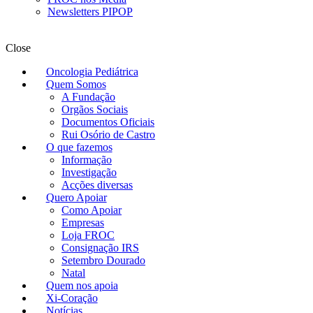
Newsletters PIPOP
Close
Oncologia Pediátrica
Quem Somos
A Fundação
Orgãos Sociais
Documentos Oficiais
Rui Osório de Castro
O que fazemos
Informação
Investigação
Acções diversas
Quero Apoiar
Como Apoiar
Empresas
Loja FROC
Consignação IRS
Setembro Dourado
Natal
Quem nos apoia
Xi-Coração
Notícias