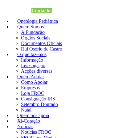
Quero Apoiar
Contactos
Oncologia Pediátrica
Quem Somos
A Fundação
Orgãos Sociais
Documentos Oficiais
Rui Osório de Castro
O que fazemos
Informação
Investigação
Acções diversas
Quero Apoiar
Como Apoiar
Empresas
Loja FROC
Consignação IRS
Setembro Dourado
Natal
Quem nos apoia
Xi-Coração
Notícias
Notícias FROC
FROC nos Media