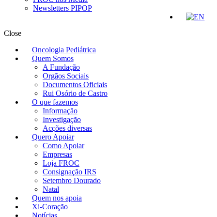
Newsletters PIPOP
Close
Oncologia Pediátrica
Quem Somos
A Fundação
Orgãos Sociais
Documentos Oficiais
Rui Osório de Castro
O que fazemos
Informação
Investigação
Acções diversas
Quero Apoiar
Como Apoiar
Empresas
Loja FROC
Consignação IRS
Setembro Dourado
Natal
Quem nos apoia
Xi-Coração
Notícias