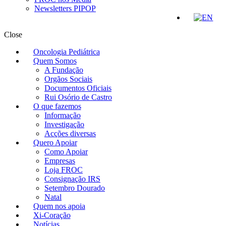
Newsletters PIPOP
Close
Oncologia Pediátrica
Quem Somos
A Fundação
Orgãos Sociais
Documentos Oficiais
Rui Osório de Castro
O que fazemos
Informação
Investigação
Acções diversas
Quero Apoiar
Como Apoiar
Empresas
Loja FROC
Consignação IRS
Setembro Dourado
Natal
Quem nos apoia
Xi-Coração
Notícias