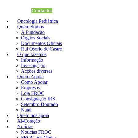
Quero Apoiar
Contactos
Oncologia Pediátrica
Quem Somos
A Fundação
Orgãos Sociais
Documentos Oficiais
Rui Osório de Castro
O que fazemos
Informação
Investigação
Acções diversas
Quero Apoiar
Como Apoiar
Empresas
Loja FROC
Consignação IRS
Setembro Dourado
Natal
Quem nos apoia
Xi-Coração
Notícias
Notícias FROC
FROC nos Media