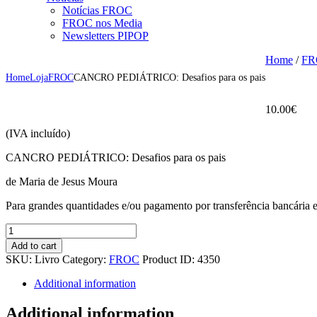
Notícias FROC
FROC nos Media
Newsletters PIPOP
Home
/
FR
Home
Loja
FROC
CANCRO PEDIÁTRICO: Desafios para os pais
10.00
€
(IVA incluído)
CANCRO PEDIÁTRICO: Desafios para os pais
de Maria de Jesus Moura
Para grandes quantidades e/ou pagamento por transferência bancária
CANCRO
PEDIÁTRICO:
Add to cart
Desafios
SKU:
Livro
Category:
FROC
Product ID:
4350
para
os
Additional information
pais
quantity
Additional information