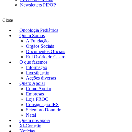
Newsletters PIPOP
Close
Oncologia Pediátrica
Quem Somos
A Fundação
Orgãos Sociais
Documentos Oficiais
Rui Osório de Castro
O que fazemos
Informação
Investigação
Acções diversas
Quero Apoiar
Como Apoiar
Empresas
Loja FROC
Consignação IRS
Setembro Dourado
Natal
Quem nos apoia
Xi-Coração
Notícias