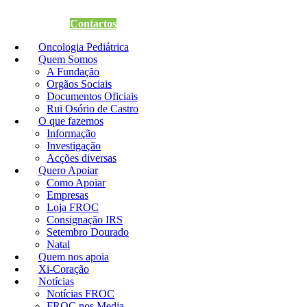
Quero Apoiar
Contactos
Oncologia Pediátrica
Quem Somos
A Fundação
Orgãos Sociais
Documentos Oficiais
Rui Osório de Castro
O que fazemos
Informação
Investigação
Acções diversas
Quero Apoiar
Como Apoiar
Empresas
Loja FROC
Consignação IRS
Setembro Dourado
Natal
Quem nos apoia
Xi-Coração
Notícias
Notícias FROC
FROC nos Media