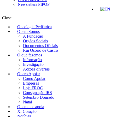
Newsletters PIPOP
Close
Oncologia Pediátrica
Quem Somos
A Fundação
Orgãos Sociais
Documentos Oficiais
Rui Osório de Castro
O que fazemos
Informação
Investigação
Acções diversas
Quero Apoiar
Como Apoiar
Empresas
Loja FROC
Consignação IRS
Setembro Dourado
Natal
Quem nos apoia
Xi-Coração
Notícias