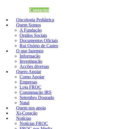
Quero Apoiar
Contactos
Oncologia Pediátrica
Quem Somos
A Fundação
Orgãos Sociais
Documentos Oficiais
Rui Osório de Castro
O que fazemos
Informação
Investigação
Acções diversas
Quero Apoiar
Como Apoiar
Empresas
Loja FROC
Consignação IRS
Setembro Dourado
Natal
Quem nos apoia
Xi-Coração
Notícias
Notícias FROC
FROC nos Media