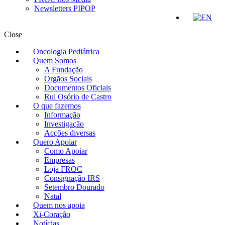
Newsletters PIPOP
Close
Oncologia Pediátrica
Quem Somos
A Fundação
Orgãos Sociais
Documentos Oficiais
Rui Osório de Castro
O que fazemos
Informação
Investigação
Acções diversas
Quero Apoiar
Como Apoiar
Empresas
Loja FROC
Consignação IRS
Setembro Dourado
Natal
Quem nos apoia
Xi-Coração
Notícias