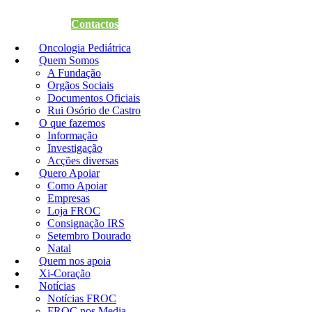
Quero Apoiar
Contactos
Oncologia Pediátrica
Quem Somos
A Fundação
Orgãos Sociais
Documentos Oficiais
Rui Osório de Castro
O que fazemos
Informação
Investigação
Acções diversas
Quero Apoiar
Como Apoiar
Empresas
Loja FROC
Consignação IRS
Setembro Dourado
Natal
Quem nos apoia
Xi-Coração
Notícias
Notícias FROC
FROC nos Media