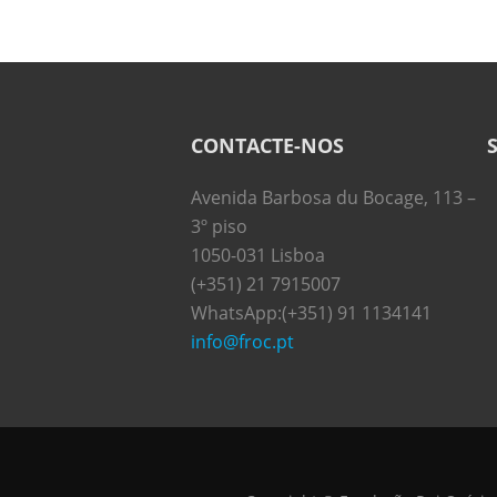
CONTACTE-NOS
Avenida Barbosa du Bocage, 113 –
3º piso
1050-031 Lisboa
(+351) 21 7915007
WhatsApp:(+351) 91 1134141
info@froc.pt