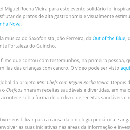
 Miguel Rocha Vieira para este evento solidário foi inspira
frutar de pratos de alta gastronomia e visualmente estimu
inha Nova
.
la música do Saxofonista João Ferreira, da
Out of the Blue
, 
ante Fortaleza do Guincho.
 filme que contou com testemunhos, na primeira pessoa, q
mílias das crianças com cancro. O vídeo pode ser visto
aqui
global do projeto
Mini Chefs com Miguel Rocha Vieira
. Depois 
e o
Chef
cozinharam receitas saudáveis e divertidas, em maio,
” acontece sob a forma de um livro de receitas saudáveis e
jetivo sensibilizar para a causa da oncologia pediátrica e a
nvolver as suas iniciativas nas áreas da informação e invest