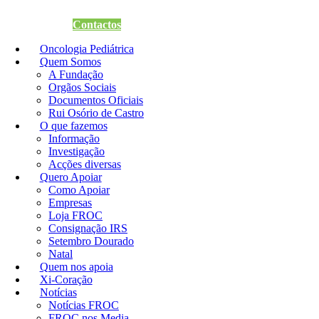
Quero Apoiar
Contactos
Oncologia Pediátrica
Quem Somos
A Fundação
Orgãos Sociais
Documentos Oficiais
Rui Osório de Castro
O que fazemos
Informação
Investigação
Acções diversas
Quero Apoiar
Como Apoiar
Empresas
Loja FROC
Consignação IRS
Setembro Dourado
Natal
Quem nos apoia
Xi-Coração
Notícias
Notícias FROC
FROC nos Media