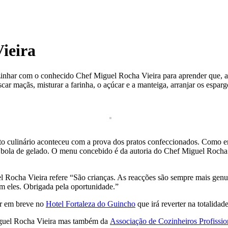
ieira
zinhar com o conhecido Chef Miguel Rocha Vieira para aprender que, a c
ar maçãs, misturar a farinha, o açúcar e a manteiga, arranjar os espar
o culinário aconteceu com a prova dos pratos confeccionados. Como ent
bola de gelado. O menu concebido é da autoria do Chef Miguel Rocha V
l Rocha Vieira refere “São crianças. As reacções são sempre mais genu
com eles. Obrigada pela oportunidade.”
cer em breve no
Hotel Fortaleza do Guincho
que irá reverter na totalida
iguel Rocha Vieira mas também da
Associação de Cozinheiros Profissio