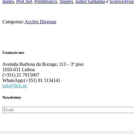
Inglès
,
ProChef
,
Publibranco
,
Staples
,
Isabel Saldanha
e
Science4you
Categorias:
Acções Diversas
Contacte-nos
Avenida Barbosa du Bocage, 113 – 3º piso
1050-031 Lisboa
(+351) 21 7915007
WhatsApp:(+351) 91 1134141
info@froc.pt
Newslettter