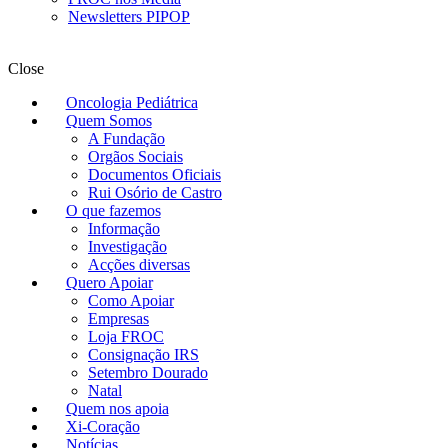
Newsletters PIPOP
Close
Oncologia Pediátrica
Quem Somos
A Fundação
Orgãos Sociais
Documentos Oficiais
Rui Osório de Castro
O que fazemos
Informação
Investigação
Acções diversas
Quero Apoiar
Como Apoiar
Empresas
Loja FROC
Consignação IRS
Setembro Dourado
Natal
Quem nos apoia
Xi-Coração
Notícias