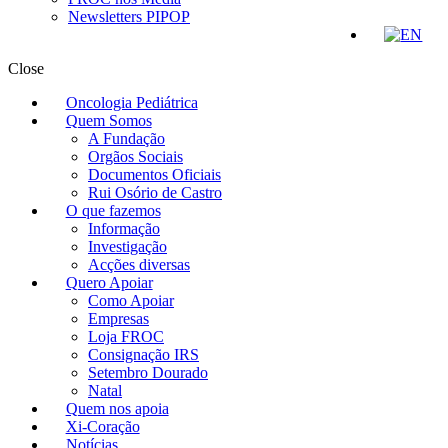
Newsletters PIPOP
Close
Oncologia Pediátrica
Quem Somos
A Fundação
Orgãos Sociais
Documentos Oficiais
Rui Osório de Castro
O que fazemos
Informação
Investigação
Acções diversas
Quero Apoiar
Como Apoiar
Empresas
Loja FROC
Consignação IRS
Setembro Dourado
Natal
Quem nos apoia
Xi-Coração
Notícias