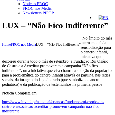
Notícias FROC
FROC nos Media
Newsletters PIPOP
LUX – “Não Fico Indiferente”
“No âmbito do mês
internacional da
Home
FROC nos Media
LUX – “Não Fico Indiferente”
sensibilização para
o cancro infantil,
iniciativa que
decorreu durante todo o mês de setembro, a Fundação Rui Osório
de Castro e a Acreditar promoveram a campanha “Não fico
indiferente”, uma iniciativa que visa chamar a atenção da população
para a problemática do cancro infantil através da partilha, nas redes
sociais, da imagem do laço dourado (que simboliza o cancro
pediátrico) e da publicação de testemunhos na primeira pessoa.”
Notícia Completa em:
http://www.lux.iol.pt/nacional/criancas/fundacao-rui-osorio-de-
castro-e-associacao-acreditar-promovem-campanha-nao-fico-
indiferente