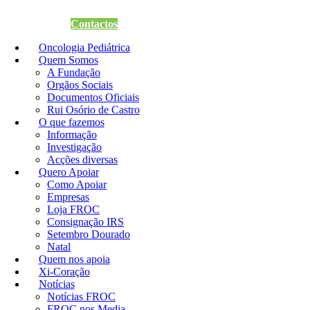
Quero Apoiar
Contactos
Oncologia Pediátrica
Quem Somos
A Fundação
Orgãos Sociais
Documentos Oficiais
Rui Osório de Castro
O que fazemos
Informação
Investigação
Acções diversas
Quero Apoiar
Como Apoiar
Empresas
Loja FROC
Consignação IRS
Setembro Dourado
Natal
Quem nos apoia
Xi-Coração
Notícias
Notícias FROC
FROC nos Media