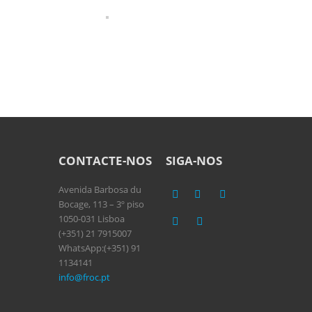
CONTACTE-NOS
SIGA-NOS
Avenida Barbosa du
Bocage, 113 – 3º piso
1050-031 Lisboa
(+351) 21 7915007
WhatsApp:(+351) 91
1134141
info@froc.pt