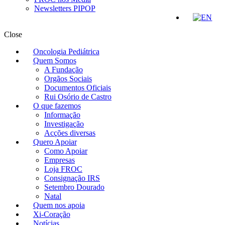
Newsletters PIPOP
Close
Oncologia Pediátrica
Quem Somos
A Fundação
Orgãos Sociais
Documentos Oficiais
Rui Osório de Castro
O que fazemos
Informação
Investigação
Acções diversas
Quero Apoiar
Como Apoiar
Empresas
Loja FROC
Consignação IRS
Setembro Dourado
Natal
Quem nos apoia
Xi-Coração
Notícias