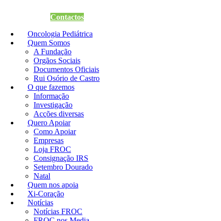
Quero Apoiar
Contactos
Oncologia Pediátrica
Quem Somos
A Fundação
Orgãos Sociais
Documentos Oficiais
Rui Osório de Castro
O que fazemos
Informação
Investigação
Acções diversas
Quero Apoiar
Como Apoiar
Empresas
Loja FROC
Consignação IRS
Setembro Dourado
Natal
Quem nos apoia
Xi-Coração
Notícias
Notícias FROC
FROC nos Media