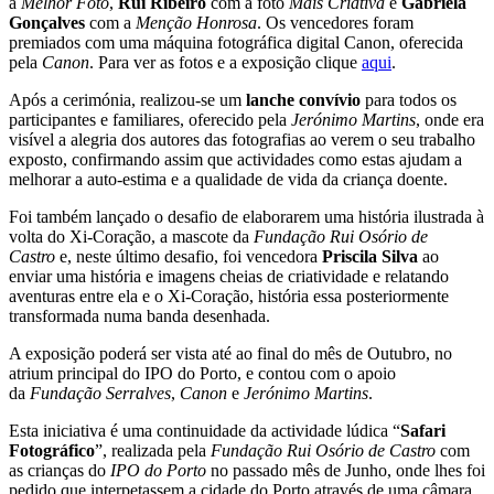
a
Melhor Foto
,
Rui Ribeiro
com a foto
Mais Criativa
e
Gabriela
Gonçalves
com a
Menção Honrosa
. Os vencedores foram
premiados com uma máquina fotográfica digital Canon, oferecida
pela
Canon
. Para ver as fotos e a exposição clique
aqui
.
Após a cerimónia, realizou-se um
lanche convívio
para todos os
participantes e familiares, oferecido pela
Jerónimo Martins
, onde era
visível a alegria dos autores das fotografias ao verem o seu trabalho
exposto, confirmando assim que actividades como estas ajudam a
melhorar a auto-estima e a qualidade de vida da criança doente.
Foi também lançado o desafio de elaborarem uma história ilustrada à
volta do Xi-Coração, a mascote da
Fundação Rui Osório de
Castro
e, neste último desafio, foi vencedora
Priscila Silva
ao
enviar uma história e imagens cheias de criatividade e relatando
aventuras entre ela e o Xi-Coração, história essa posteriormente
transformada numa banda desenhada.
A exposição poderá ser vista até ao final do mês de Outubro, no
atrium principal do IPO do Porto, e contou com o apoio
da
Fundação Serralves
,
Canon
e
Jerónimo Martins
.
Esta iniciativa é uma continuidade da actividade lúdica “
Safari
Fotográfico
”, realizada pela
Fundação Rui Osório de Castro
com
as crianças do
IPO do Porto
no passado mês de Junho, onde lhes foi
pedido que interpetassem a cidade do Porto através de uma câmara