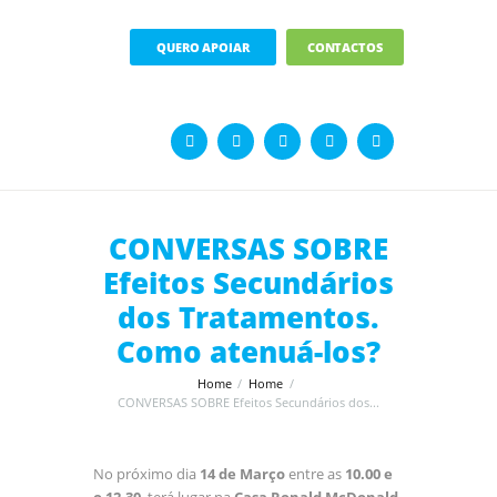
QUERO APOIAR
CONTACTOS
CONVERSAS SOBRE
Efeitos Secundários
dos Tratamentos.
Como atenuá-los?
Home
Home
CONVERSAS SOBRE Efeitos Secundários dos...
No próximo dia
14 de Março
entre as
10.00 e
o 12.30
terá lugar na
Casa Ronald McDonald