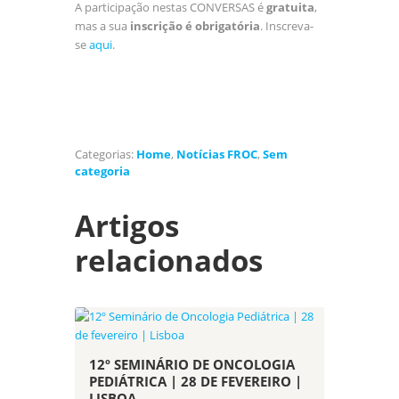
A participação nestas CONVERSAS é
gratuita
,
mas a sua
inscrição é obrigatória
. Inscreva-
se
aqui
.
Categorias:
Home
,
Notícias FROC
,
Sem
categoria
Artigos
relacionados
12º SEMINÁRIO DE ONCOLOGIA
PEDIÁTRICA | 28 DE FEVEREIRO |
LISBOA