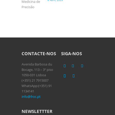
4 Abril, 2025
CONTACTE-NOS
SIGA-NOS
Avenida Barbosa du
Bocage, 113 – 3º piso
1050-031 Lisboa
(+351) 21 7915007
WhatsApp:(+351) 91
1134141
info@froc.pt
NEWSLETTTER