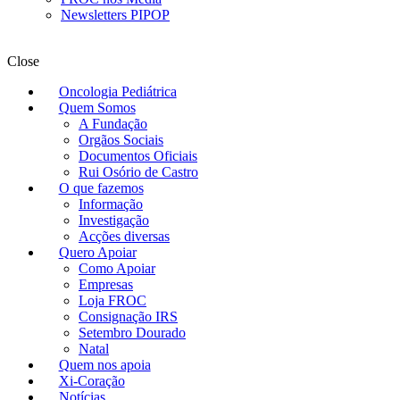
Newsletters PIPOP
Close
Oncologia Pediátrica
Quem Somos
A Fundação
Orgãos Sociais
Documentos Oficiais
Rui Osório de Castro
O que fazemos
Informação
Investigação
Acções diversas
Quero Apoiar
Como Apoiar
Empresas
Loja FROC
Consignação IRS
Setembro Dourado
Natal
Quem nos apoia
Xi-Coração
Notícias