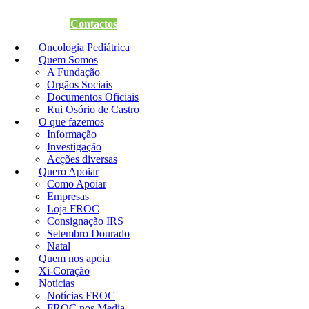
Quero Apoiar
Contactos
Oncologia Pediátrica
Quem Somos
A Fundação
Orgãos Sociais
Documentos Oficiais
Rui Osório de Castro
O que fazemos
Informação
Investigação
Acções diversas
Quero Apoiar
Como Apoiar
Empresas
Loja FROC
Consignação IRS
Setembro Dourado
Natal
Quem nos apoia
Xi-Coração
Notícias
Notícias FROC
FROC nos Media