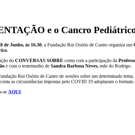
ÇÃO e o Cancro Pediátrico |
8 de Junho, às 16.30
, a Fundação Rui Osório de Castro organiza um
rico
.
dição do
CONVERSAS
SOBRE
conta com a participação da
Professo
oão
e com o testemunho de
Sandra Barbosa Neves,
mãe do Rodrigo.
undação Rui Osório de Castro de sessões sobre um determinado tema, lig
em conta as circunstâncias impostas pelo COVID 19 adoptaram o formato
va-se
AQUI
.