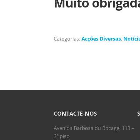
Muito obrigada
Categorias:
Acções Diversas
,
Notíci
CONTACTE-NOS
Avenida Barbosa du Bocage, 113 –
3º piso