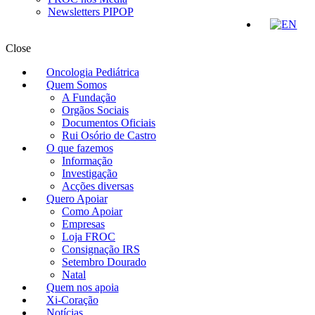
Newsletters PIPOP
Close
Oncologia Pediátrica
Quem Somos
A Fundação
Orgãos Sociais
Documentos Oficiais
Rui Osório de Castro
O que fazemos
Informação
Investigação
Acções diversas
Quero Apoiar
Como Apoiar
Empresas
Loja FROC
Consignação IRS
Setembro Dourado
Natal
Quem nos apoia
Xi-Coração
Notícias