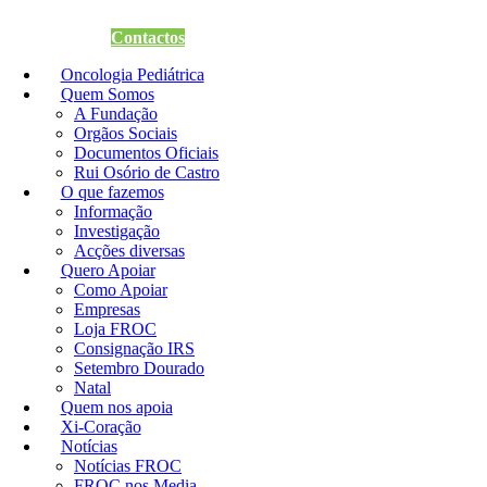
Quero Apoiar
Contactos
Oncologia Pediátrica
Quem Somos
A Fundação
Orgãos Sociais
Documentos Oficiais
Rui Osório de Castro
O que fazemos
Informação
Investigação
Acções diversas
Quero Apoiar
Como Apoiar
Empresas
Loja FROC
Consignação IRS
Setembro Dourado
Natal
Quem nos apoia
Xi-Coração
Notícias
Notícias FROC
FROC nos Media