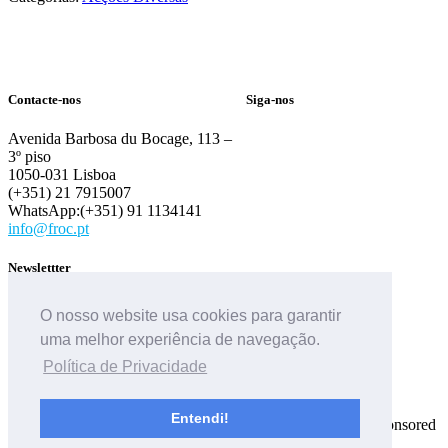
Contacte-nos
Siga-nos
Avenida Barbosa du Bocage, 113 –
3º piso
1050-031 Lisboa
(+351) 21 7915007
WhatsApp:(+351) 91 1134141
info@froc.pt
Newslettter
O nosso website usa cookies para garantir
uma melhor experiência de navegação.
Política de Privacidade
Entendi!
Copyright © Fundação Rui Osório e Castro 2010/2025 - Sponsored
by
IMGA
- Powered by
DCC
-
Ficha Técnica
-
Politica de