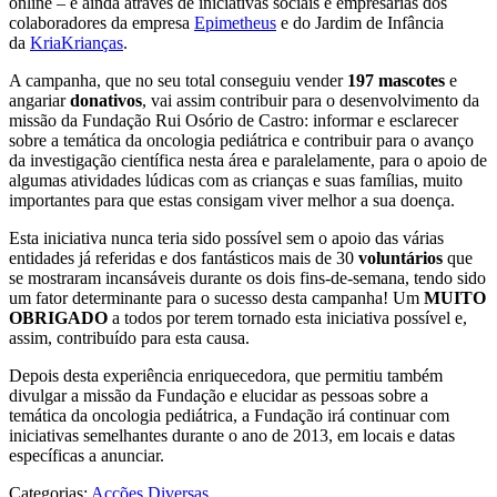
online – e ainda através de iniciativas sociais e empresarias dos
colaboradores da empresa
Epimetheus
e do Jardim de Infância
da
KriaKrianças
.
A campanha, que no seu total conseguiu vender
197 mascotes
e
angariar
donativos
, vai assim contribuir para o desenvolvimento da
missão da Fundação Rui Osório de Castro: informar e esclarecer
sobre a temática da oncologia pediátrica e contribuir para o avanço
da investigação científica nesta área e paralelamente, para o apoio de
algumas atividades lúdicas com as crianças e suas famílias, muito
importantes para que estas consigam viver melhor a sua doença.
Esta iniciativa nunca teria sido possível sem o apoio das várias
entidades já referidas e dos fantásticos mais de 30
voluntários
que
se mostraram incansáveis durante os dois fins-de-semana, tendo sido
um fator determinante para o sucesso desta campanha! Um
MUITO
OBRIGADO
a todos por terem tornado esta iniciativa possível e,
assim, contribuído para esta causa.
Depois desta experiência enriquecedora, que permitiu também
divulgar a missão da Fundação e elucidar as pessoas sobre a
temática da oncologia pediátrica, a Fundação irá continuar com
iniciativas semelhantes durante o ano de 2013, em locais e datas
específicas a anunciar.
Categorias:
Acções Diversas