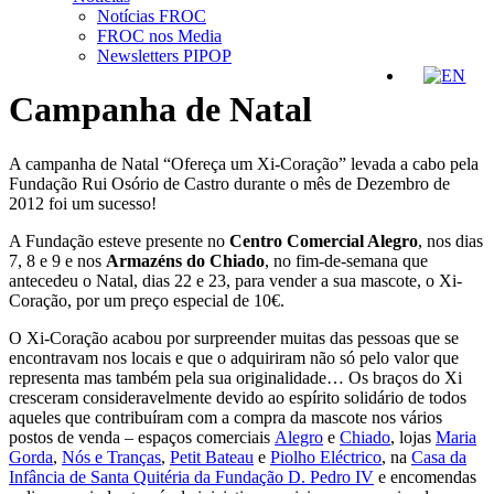
Notícias FROC
FROC nos Media
Newsletters PIPOP
Campanha de Natal
A campanha de Natal “Ofereça um Xi-Coração” levada a cabo pela
Fundação Rui Osório de Castro durante o mês de Dezembro de
2012 foi um sucesso!
A Fundação esteve presente no
Centro Comercial Alegro
, nos dias
7, 8 e 9 e nos
Armazéns do Chiado
, no fim-de-semana que
antecedeu o Natal, dias 22 e 23, para vender a sua mascote, o Xi-
Coração, por um preço especial de 10€.
O Xi-Coração acabou por surpreender muitas das pessoas que se
encontravam nos locais e que o adquiriram não só pelo valor que
representa mas também pela sua originalidade… Os braços do Xi
cresceram consideravelmente devido ao espírito solidário de todos
aqueles que contribuíram com a compra da mascote nos vários
postos de venda – espaços comerciais
Alegro
e
Chiado
, lojas
Maria
Gorda
,
Nós e Tranças
,
Petit Bateau
e
Piolho Eléctrico
, na
Casa da
Infância de Santa Quitéria da Fundação D. Pedro IV
e encomendas