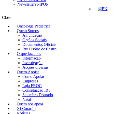
Newsletters PIPOP
Close
Oncologia Pediátrica
Quem Somos
A Fundação
Orgãos Sociais
Documentos Oficiais
Rui Osório de Castro
O que fazemos
Informação
Investigação
Acções diversas
Quero Apoiar
Como Apoiar
Empresas
Loja FROC
Consignação IRS
Setembro Dourado
Natal
Quem nos apoia
Xi-Coração
Notícias