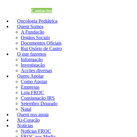
Quero Apoiar
Contactos
Oncologia Pediátrica
Quem Somos
A Fundação
Orgãos Sociais
Documentos Oficiais
Rui Osório de Castro
O que fazemos
Informação
Investigação
Acções diversas
Quero Apoiar
Como Apoiar
Empresas
Loja FROC
Consignação IRS
Setembro Dourado
Natal
Quem nos apoia
Xi-Coração
Notícias
Notícias FROC
FROC nos Media