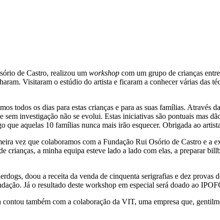
sório de Castro, realizou um
workshop
com um grupo de crianças entre
haram. Visitaram o estúdio do artista e ficaram a conhecer várias das t
mos todos os dias para estas crianças e para as suas famílias. Através 
e sem investigação não se evolui. Estas iniciativas são pontuais mas d
go que aquelas 10 famílias nunca mais irão esquecer. Obrigada ao artis
imeira vez que colaboramos com a Fundação Rui Osório de Castro e a ex
e crianças, a minha equipa esteve lado a lado com elas, a preparar bill
rdogs, doou a receita da venda de cinquenta serigrafias e dez provas d
undação. Já o resultado deste workshop em especial será doado ao IPO
iva contou também com a colaboração da VIT, uma empresa que, gentilmen