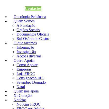
Quero Apoiar
Contactos
Oncologia Pediátrica
Quem Somos
A Fundação
Orgãos Sociais
Documentos Oficiais
Rui Osório de Castro
O que fazemos
Informação
Investigação
Acções diversas
Quero Apoiar
Como Apoiar
Empresas
Loja FROC
Consignação IRS
Setembro Dourado
Natal
Quem nos apoia
Xi-Coração
Notícias
Notícias FROC
FROC nos Media