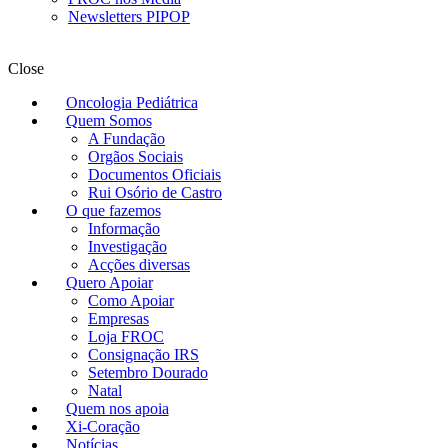
Newsletters PIPOP
Close
Oncologia Pediátrica
Quem Somos
A Fundação
Orgãos Sociais
Documentos Oficiais
Rui Osório de Castro
O que fazemos
Informação
Investigação
Acções diversas
Quero Apoiar
Como Apoiar
Empresas
Loja FROC
Consignação IRS
Setembro Dourado
Natal
Quem nos apoia
Xi-Coração
Notícias