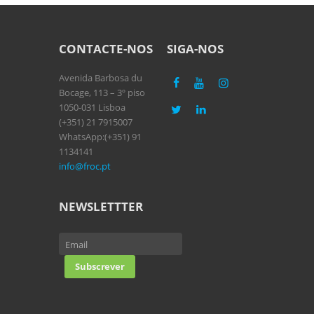
CONTACTE-NOS
SIGA-NOS
Avenida Barbosa du
Bocage, 113 – 3º piso
1050-031 Lisboa
(+351) 21 7915007
WhatsApp:(+351) 91
1134141
info@froc.pt
NEWSLETTTER