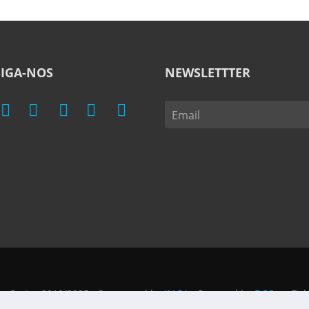
SIGA-NOS
NEWSLETTTER
 e Castro 2010/2025 - Sponsored by
IMGA
- Powered by
DCC
-
Fic