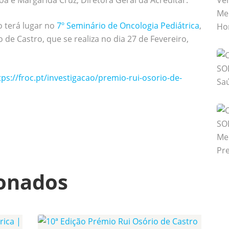
a e Margarida Cruz, Diretora Geral da Acreditar.
o terá lugar no
7º Seminário de Oncologia Pediátrica
,
de Castro, que se realiza no dia 27 de Fevereiro,
tps://froc.pt/investigacao/premio-rui-osorio-de-
ionados