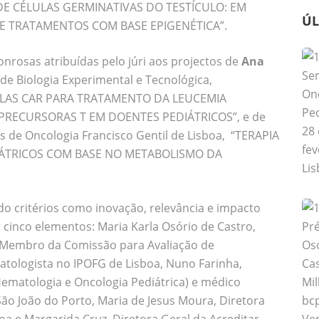
E CÉLULAS GERMINATIVAS DO TESTÍCULO: EM
ÚL
 TRATAMENTOS COM BASE EPIGENÉTICA”.
rosas atribuídas pelo júri aos projectos de
Ana
o de Biologia Experimental e Tecnológica,
LAS CAR PARA TRATAMENTO DA LEUCEMIA
PRECURSORAS T EM DOENTES PEDIÁTRICOS”, e de
ês de Oncologia Francisco Gentil de Lisboa, “TERAPIA
IÁTRICOS COM BASE NO METABOLISMO DA
o critérios como inovação, relevância e impacto
cinco elementos: Maria Karla Osório de Castro,
 Membro da Comissão para Avaliação de
tologista no IPOFG de Lisboa, Nuno Farinha,
ematologia e Oncologia Pediátrica) e médico
São João do Porto, Maria de Jesus Moura, Diretora