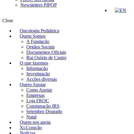
Newsletters PIPOP
Close
Oncologia Pediátrica
Quem Somos
A Fundação
Orgãos Sociais
Documentos Oficiais
Rui Osório de Castro
O que fazemos
Informação
Investigação
Acções diversas
Quero Apoiar
Como Apoiar
Empresas
Loja FROC
Consignação IRS
Setembro Dourado
Natal
Quem nos apoia
Xi-Coração
Notícias