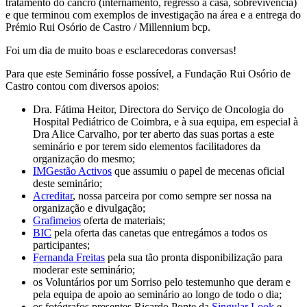
tratamento do cancro (internamento, regresso a casa, sobrevivência)
e que terminou com exemplos de investigação na área e a entrega do
Prémio Rui Osório de Castro / Millennium bcp.
Foi um dia de muito boas e esclarecedoras conversas!
Para que este Seminário fosse possível, a Fundação Rui Osório de
Castro contou com diversos apoios:
Dra. Fátima Heitor, Directora do Serviço de Oncologia do
Hospital Pediátrico de Coimbra, e à sua equipa, em especial à
Dra Alice Carvalho, por ter aberto das suas portas a este
seminário e por terem sido elementos facilitadores da
organização do mesmo;
IMGestão Activos
que assumiu o papel de mecenas oficial
deste seminário;
Acreditar
, nossa parceira por como sempre ser nossa na
organização e divulgação;
Grafimeios
oferta de materiais;
BIC
pela oferta das canetas que entregámos a todos os
participantes;
Fernanda Freitas
pela sua tão pronta disponibilização para
moderar este seminário;
os Voluntários por um Sorriso pelo testemunho que deram e
pela equipa de apoio ao seminário ao longo de todo o dia;
os fotógrafos presentes Ricardo Ponte da
Singular Look
e