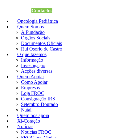
Quero Apoiar
Contactos
Oncologia Pediátrica
Quem Somos
A Fundação
Orgãos Sociais
Documentos Oficiais
Rui Osório de Castro
O que fazemos
Informação
Investigação
Acções diversas
Quero Apoiar
Como Apoiar
Empresas
Loja FROC
Consignação IRS
Setembro Dourado
Natal
Quem nos apoia
Xi-Coração
Notícias
Notícias FROC
FROC nos Media