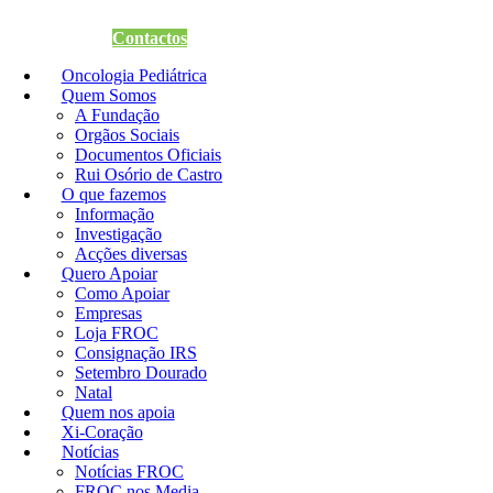
Quero Apoiar
Contactos
Oncologia Pediátrica
Quem Somos
A Fundação
Orgãos Sociais
Documentos Oficiais
Rui Osório de Castro
O que fazemos
Informação
Investigação
Acções diversas
Quero Apoiar
Como Apoiar
Empresas
Loja FROC
Consignação IRS
Setembro Dourado
Natal
Quem nos apoia
Xi-Coração
Notícias
Notícias FROC
FROC nos Media