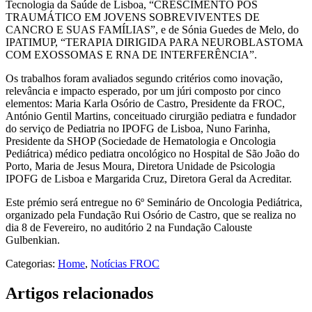
Tecnologia da Saúde de Lisboa, “CRESCIMENTO PÓS
TRAUMÁTICO EM JOVENS SOBREVIVENTES DE
CANCRO E SUAS FAMÍLIAS”, e de Sónia Guedes de Melo, do
IPATIMUP, “TERAPIA DIRIGIDA PARA NEUROBLASTOMA
COM EXOSSOMAS E RNA DE INTERFERÊNCIA”.
Os trabalhos foram avaliados segundo critérios como inovação,
relevância e impacto esperado, por um júri composto por cinco
elementos: Maria Karla Osório de Castro, Presidente da FROC,
António Gentil Martins, conceituado cirurgião pediatra e fundador
do serviço de Pediatria no IPOFG de Lisboa, Nuno Farinha,
Presidente da SHOP (Sociedade de Hematologia e Oncologia
Pediátrica) médico pediatra oncológico no Hospital de São João do
Porto, Maria de Jesus Moura, Diretora Unidade de Psicologia
IPOFG de Lisboa e Margarida Cruz, Diretora Geral da Acreditar.
Este prémio será entregue no 6º Seminário de Oncologia Pediátrica,
organizado pela Fundação Rui Osório de Castro, que se realiza no
dia 8 de Fevereiro, no auditório 2 na Fundação Calouste
Gulbenkian.
Categorias:
Home
,
Notícias FROC
Artigos relacionados