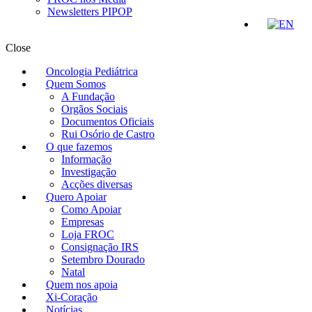
Newsletters PIPOP
Close
Oncologia Pediátrica
Quem Somos
A Fundação
Orgãos Sociais
Documentos Oficiais
Rui Osório de Castro
O que fazemos
Informação
Investigação
Acções diversas
Quero Apoiar
Como Apoiar
Empresas
Loja FROC
Consignação IRS
Setembro Dourado
Natal
Quem nos apoia
Xi-Coração
Notícias