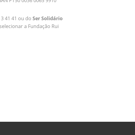
BAN PT50 0036 0065 9910
13 41 41 ou do
Ser Solidário
 selecionar a Fundação Rui