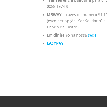
Transferência bancária
para o I
0088 1974 9
MBWAY
através do número 91 1
(escolher opção “Ser Solidário” e
Osório de Castro)
Em
dinheiro
na nossa
sede
EASYPAY