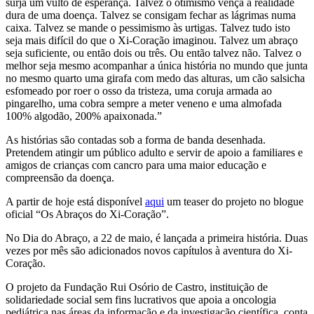
surja um vulto de esperança. Talvez o otimismo vença a realidade
dura de uma doença. Talvez se consigam fechar as lágrimas numa
caixa. Talvez se mande o pessimismo às urtigas. Talvez tudo isto
seja mais difícil do que o Xi-Coração imaginou. Talvez um abraço
seja suficiente, ou então dois ou três. Ou então talvez não. Talvez o
melhor seja mesmo acompanhar a única história no mundo que junta
no mesmo quarto uma girafa com medo das alturas, um cão salsicha
esfomeado por roer o osso da tristeza, uma coruja armada ao
pingarelho, uma cobra sempre a meter veneno e uma almofada
100% algodão, 200% apaixonada.”
As histórias são contadas sob a forma de banda desenhada.
Pretendem atingir um público adulto e servir de apoio a familiares e
amigos de crianças com cancro para uma maior educação e
compreensão da doença.
A partir de hoje está disponível
aqui
um teaser do projeto no blogue
oficial “Os Abraços do Xi-Coração”.
No Dia do Abraço, a 22 de maio, é lançada a primeira história. Duas
vezes por mês são adicionados novos capítulos à aventura do Xi-
Coração.
O projeto da Fundação Rui Osório de Castro, instituição de
solidariedade social sem fins lucrativos que apoia a oncologia
pediátrica nas áreas da informação e da investigação científica, conta