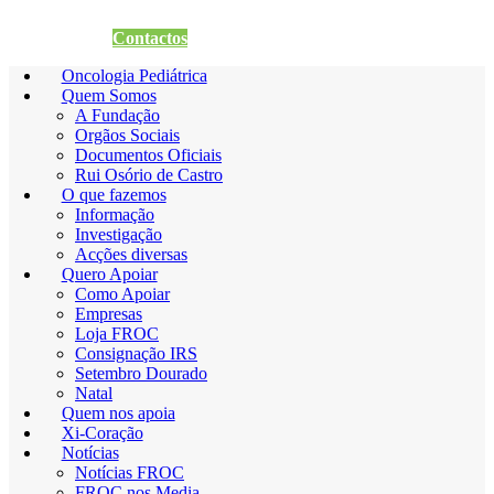
Quero Apoiar
Contactos
Oncologia Pediátrica
Quem Somos
A Fundação
Orgãos Sociais
Documentos Oficiais
Rui Osório de Castro
O que fazemos
Informação
Investigação
Acções diversas
Quero Apoiar
Como Apoiar
Empresas
Loja FROC
Consignação IRS
Setembro Dourado
Natal
Quem nos apoia
Xi-Coração
Notícias
Notícias FROC
FROC nos Media