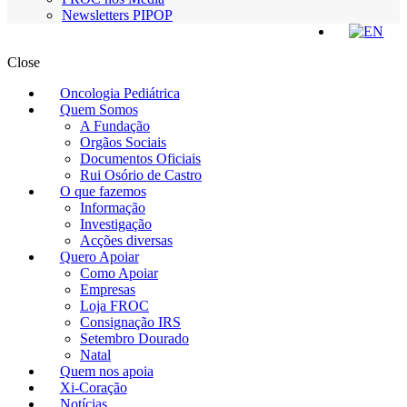
Newsletters PIPOP
Close
Oncologia Pediátrica
Quem Somos
A Fundação
Orgãos Sociais
Documentos Oficiais
Rui Osório de Castro
O que fazemos
Informação
Investigação
Acções diversas
Quero Apoiar
Como Apoiar
Empresas
Loja FROC
Consignação IRS
Setembro Dourado
Natal
Quem nos apoia
Xi-Coração
Notícias