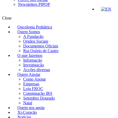
Newsletters PIPOP
Close
Oncologia Pediátrica
Quem Somos
A Fundação
Orgãos Sociais
Documentos Oficiais
Rui Osório de Castro
O que fazemos
Informação
Investigação
Acções diversas
Quero Apoiar
Como Apoiar
Empresas
Loja FROC
Consignação IRS
Setembro Dourado
Natal
Quem nos apoia
Xi-Coração
Notícias