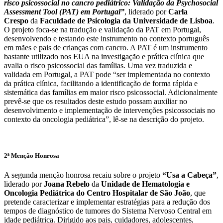
risco psicossocial no cancro pediátrico: Validação da Psychosocial
Assessment Tool (PAT) em Portugal”
, liderado por
Carla
Crespo
da
Faculdade de Psicologia da Universidade de Lisboa
.
O projeto foca-se na tradução e validação da PAT em Portugal,
desenvolvendo e testando este instrumento no contexto português
em mães e pais de crianças com cancro. A PAT é um instrumento
bastante utilizado nos EUA na investigação e prática clínica que
avalia o risco psicossocial das famílias. Uma vez traduzida e
validada em Portugal, a PAT pode “ser implementada no contexto
da prática clínica, facilitando a identificação de forma rápida e
sistemática das famílias em maior risco psicossocial. Adicionalmente
prevê-se que os resultados deste estudo possam auxiliar no
desenvolvimento e implementação de intervenções psicossociais no
contexto da oncologia pediátrica”, lê-se na descrição do projeto.
2ª Menção Honrosa
A segunda menção honrosa recaiu sobre o projeto
“Usa a Cabeça”
,
liderado por
Joana Rebelo
da
Unidade de Hematologia e
Oncologia Pediátrica do Centro Hospitalar de São João
, que
pretende caracterizar e implementar estratégias para a redução dos
tempos de diagnóstico de tumores do Sistema Nervoso Central em
idade pediátrica. Dirigido aos pais, cuidadores, adolescentes,