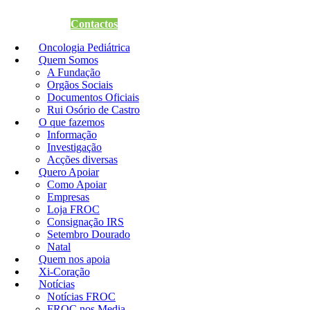
Quero Apoiar
Contactos
Oncologia Pediátrica
Quem Somos
A Fundação
Orgãos Sociais
Documentos Oficiais
Rui Osório de Castro
O que fazemos
Informação
Investigação
Acções diversas
Quero Apoiar
Como Apoiar
Empresas
Loja FROC
Consignação IRS
Setembro Dourado
Natal
Quem nos apoia
Xi-Coração
Notícias
Notícias FROC
FROC nos Media