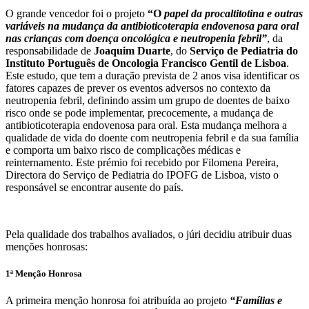
O grande vencedor foi o projeto
“O
papel da procaltitotina e outras
variáveis na mudança da antibioticoterapia endovenosa para oral
nas crianças com doença oncológica e neutropenia febril”
, da
responsabilidade de
Joaquim Duarte
, do
Serviço de Pediatria do
Instituto Português de Oncologia Francisco Gentil de Lisboa
.
Este estudo, que tem a duração prevista de 2 anos visa identificar os
fatores capazes de prever os eventos adversos no contexto da
neutropenia febril, definindo assim um grupo de doentes de baixo
risco onde se pode implementar, precocemente, a mudança de
antibioticoterapia endovenosa para oral. Esta mudança melhora a
qualidade de vida do doente com neutropenia febril e da sua família
e comporta um baixo risco de complicações médicas e
reinternamento. Este prémio foi recebido por Filomena Pereira,
Directora do Serviço de Pediatria do IPOFG de Lisboa, visto o
responsável se encontrar ausente do país.
Pela qualidade dos trabalhos avaliados, o júri decidiu atribuir duas
menções honrosas:
1ª Menção Honrosa
A primeira menção honrosa foi atribuída ao projeto
“Famílias e